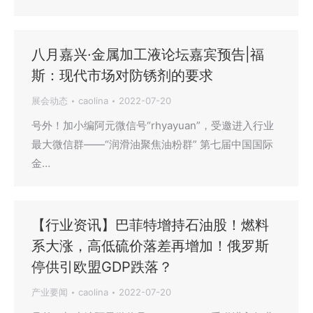
八月嘉兴·金属加工液论坛嘉宾预告|福
斯：现代市场对防锈剂的要求
展会动态
caolina
2022-07-20
号外！加小编阿元微信号“rhyayuan”，受邀进入行业
最大微信群——“润滑油聚焦油粉群” 第七届中国国际
金…
【行业资讯】巴菲特增持石油股！燃料
系大涨，高低硫价落差再增加！俄罗斯
停供引欧盟GDP跌落？
产业要闻
caolina
2022-07-20