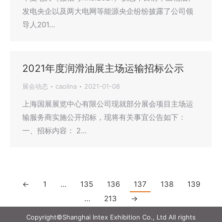
发电央企以及两大电网等能源央企纷纷披露了公司领
导人201…
2021年度润滑油展主场运输招标公示
展会动态
caolina
2021-01-08
上海国展展览中心有限公司现就部分展会项目主场运
输服务商实施公开招标，现将有关事宜公告如下：
一、招标内容： 2…
←
1
…
135
136
137
138
139
…
213
→
Copyright©Shanghai Intex Exhibition Co., Ltd All rights