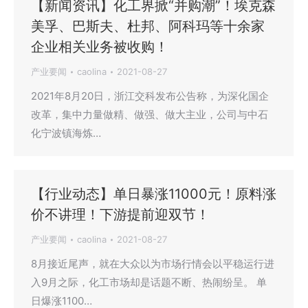
【新闻资讯】化工界掀“并购潮”！埃克森
美孚、巴斯夫、杜邦、阿科玛等十余家
企业相关业务被收购！
产业要闻
caolina
2021-08-27
2021年8月20日，浙江交科发布公告称，为深化国企
改革，集中力量做精、做强、做大主业，公司与中石
化宁波镇海炼…
【行业动态】单日暴涨11000元！原料涨
价不讲理！下游提前迎双节！
产业要闻
caolina
2021-08-27
8月接近尾声，就在大众以为市场行情会以平稳运行进
入9月之际，化工市场却是话题不断、热闹纷呈。 单
日爆涨1100…