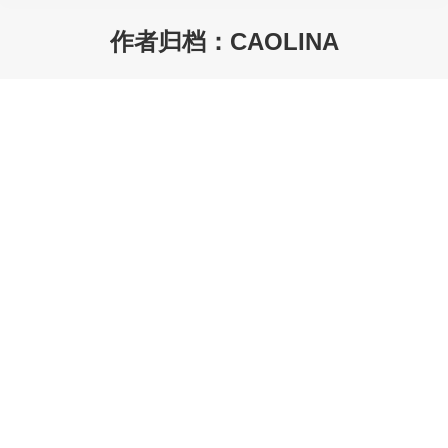
作者归档：
CAOLINA
您在这里：
原油跳水之后 基础油何去何从
产业要闻
caolina
2020-03-16
上周OPEC+会议谈判破裂以后，OPEC的就减产协议
将要从4月1日起作废，这意味着无论是OPEC还是俄罗
斯等非…
今日原油暴跌22%，润滑油价格受多大
影响？
产业要闻
caolina
2020-03-12
美国当地时间3月8日晚间，期货夜盘刚刚开盘就出现