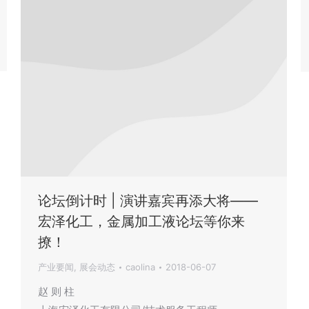
论坛倒计时 | 演讲嘉宾再添大将——
宏泽化工，金属加工液论坛等你来
撩！
产业要闻
,
展会动态
caolina
2018-06-07
赵 则 柱