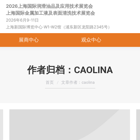
2026上海国际润滑油品及应用技术展览会
首页
关于展会
展商中心
观
上海国际金属加工液及表面清洗技术展览会
2026年6月9-11日
上海新国际博览中心·W1-W2馆（浦东新区龙阳路2345号）
展商中心
观众中心
作者归档：
CAOLINA
您在这里：
首页
文章作者：caolina