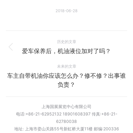
2018-06-28
文
历史的文章
章
爱车保养后，机油液位加对了吗？
历
史
导
未来的文章
的
航
文
车主自带机油你应该怎么办？修不修？出事谁
未
章：
负责？
来
的
文
上海国展展览中心有限公司
章：
电话:+86-21-62952132 18901608397 传真:+86-21-
62780038
地址: 上海市娄山关路55号新虹桥大厦11楼 邮编:200336