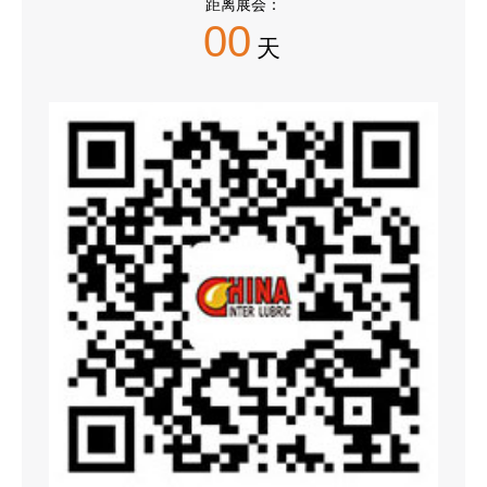
距离展会：
00
天