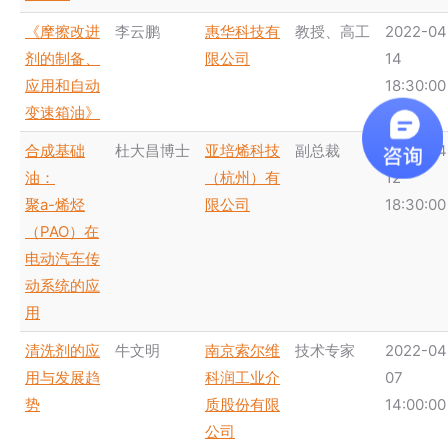
《摩擦改进
李云鹏
惠华科技有
教授、高工
2022-04
剂的制备、
限公司
14
应用和自动
18:30:00
变速箱油》
合成基础
杜大昌博士
亚培烯科技
副总裁
2022-04
油：
（杭州）有
12
聚a-烯烃
限公司
18:30:00
（PAO）在
电动汽车传
动系统的应
用
清洗剂的应
牛文明
南京索尔维
技术专家
2022-04
用与发展趋
科润工业介
07
势
质股份有限
14:00:00
公司