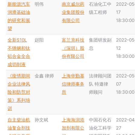
新能源汽车
明伟
南京威尔药
石油化工中
2022-05
润滑基础油
业集团股份
级工程师
17
的研究和展
有限公司
18:30:00
望
全新S10L
赵阳
富兰克科技
集团研发副
2022-05
不锈钢和钛
（深圳）股
总
12
铝合金全合
份有限公司
18:30:00
成切削液
《疫情期间
金鑫 律师
上海华勤基
法律顾问团
2022-05
企业法律风
信律师事务
队 特邀律
07
险和防范对
所
师顾问
18:30:00
策》系列培
训
自主柴油机
孙文斌
上海海润添
中国石化石
2022-04
油复合剂技
加剂有限公
油化工科学
27