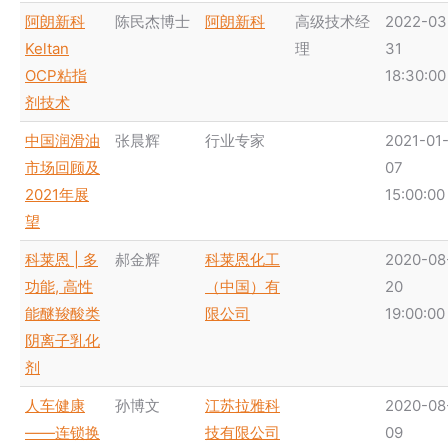
阿朗新科
陈民杰博士
阿朗新科
高级技术经
2022-03
Keltan
理
31
OCP粘指
18:30:00
剂技术
中国润滑油
张晨辉
行业专家
2021-01
市场回顾及
07
2021年展
15:00:00
望
科莱恩 | 多
郝金辉
科莱恩化工
2020-08
功能, 高性
（中国）有
20
能醚羧酸类
限公司
19:00:00
阴离子乳化
剂
人车健康
孙博文
江苏拉雅科
2020-08
——连锁换
技有限公司
09