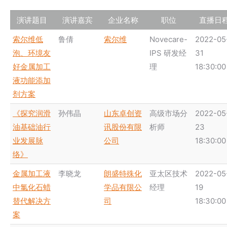
演讲题目
演讲嘉宾
企业名称
职位
直播日
索尔维低
鲁倩
索尔维
Novecare-
2022-05
泡、环境友
IPS 研发经
31
好金属加工
理
18:30:00
液功能添加
剂方案
《探究润滑
孙伟晶
山东卓创资
高级市场分
2022-05
油基础油行
讯股份有限
析师
23
业发展脉
公司
18:30:00
络》
金属加工液
李晓龙
朗盛特殊化
亚太区技术
2022-05
中氯化石蜡
学品有限公
经理
19
替代解决方
司
18:30:00
案