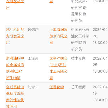
术研发及应
司
研究院第7
18:30:00
用
研究室 课
题组长 副
研究员
汽油机油配
钟锦声
上海海润添
中国石化石
2022-04
方研发及应
加剂有限公
油化工科学
26
用
司
研究院 副
18:30:00
研究员
润滑油脂中
王澎涛
太平洋联合
技术专家
2022-04
的金属减活
(北京)石油
25
剂-噻二唑
化工有限公
18:30:00
衍生物篇
司
合成基础油
刘青才
道普化学
总工程师
2022-04
低粘度烷基
19
萘的性能及
18:30:00
其应用