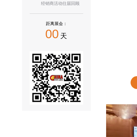
经销商活动往届回顾
距离展会：
00
天