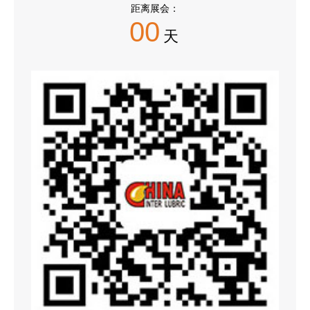
距离展会：
00
天