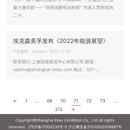
最大微信群——“润滑油聚焦油粉群” 为深入贯彻党的
二十…
埃克森美孚发布《2022年能源展望》
产业要闻
caolina
2022-11-22
联系我们 上海国展展览中心有限公司 邮箱：
caolina@shanghai-intex.com 电话：021-…
←
1
…
69
70
71
72
73
…
213
→
Copyright©Shanghai Intex Exhibition Co., Ltd All rights
reserved..
沪ICP备17004230号-6
沪公网安备31010502006887号