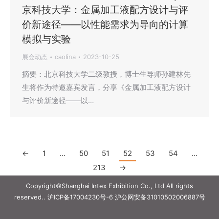
京科技大学：金属加工液配方设计与评
价新途径——以性能需求为导向的计算
模拟与实验
展会动态
caolina
2023-10-25
摘要：北京科技大学二级教授，博士生导师孙建林先
生将作为特邀嘉宾发言，分享《金属加工液配方设计
与评价新途径——以…
←
1
…
50
51
52
53
54
…
213
→
Copyright©Shanghai Intex Exhibition Co., Ltd All rights
reserved..
沪ICP备17004230号-6
沪公网安备31010502006887号