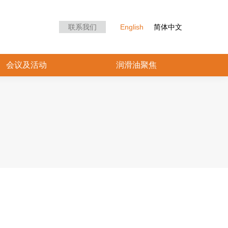
众中心
会议及活动
润滑油聚焦
联系我们
English
简体中文
会议及活动
润滑油聚焦
金属加工液论坛嘉宾预告|奎克好富
顿：绿色环保型金属加工液中微生物
存活率的研究