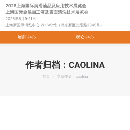
2026上海国际润滑油品及应用技术展览会
首页
关于展会
展商中心
观
上海国际金属加工液及表面清洗技术展览会
2026年6月9-11日
上海新国际博览中心·W1-W2馆（浦东新区龙阳路2345号）
展商中心
观众中心
作者归档：
CAOLINA
您在这里：
首页
文章作者：caolina
展商推荐|清华大学天津高端装备研究
院润滑技术研究所：为客户提供高质
量服务