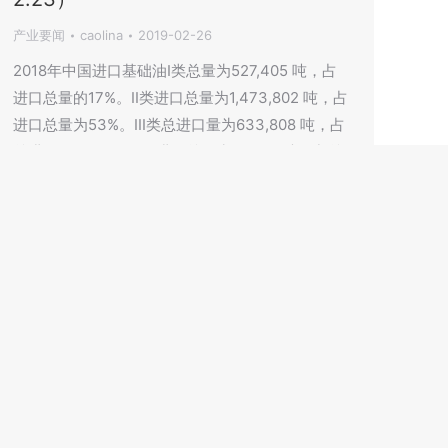
产业要闻
caolina
2019-02-26
2018年中国进口基础油I类总量为527,405 吨，占
进口总量的17%。II类进口总量为1,473,802 吨，占
进口总量为53%。III类总进口量为633,808 吨，占
总进口量的23%。III+进口总量为77,754 吨，占总
进口量的3%。从以上的图表及数据中可以看出，
我国进口总量位居第一的仍然是II类基础油，其次
为III类基础油。