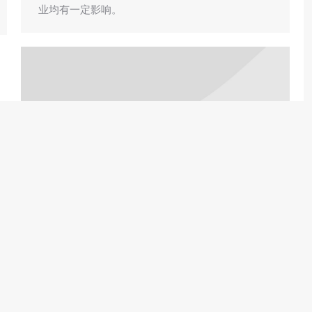
业均有一定影响。
润滑油污染？环保从产品源头抓起！
产业要闻
caolina
2019-02-26
经济学中有一条著名的理论“环境库兹涅茨曲线理