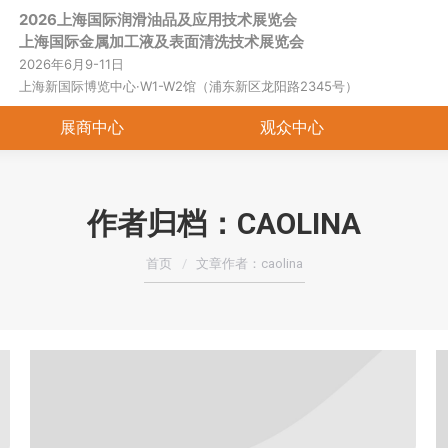
2026上海国际润滑油品及应用技术展览会
首页
关于展会
展商中心
观
上海国际金属加工液及表面清洗技术展览会
2026年6月9-11日
上海新国际博览中心·W1-W2馆（浦东新区龙阳路2345号）
展商中心
观众中心
作者归档：
CAOLINA
您在这里：
首页
文章作者：caolina