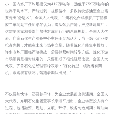
小，国内炼厂平均规模仅为412万吨/年，远低于759万吨/年的
世界平均水平。产能过剩，规模偏小，多数传统炼油型企业需
要走出“舒适区”。全国人大代表、兰州石化合成橡胶厂丁腈橡
胶二车间副主任郑彩琴认为，淘汰落后产能，严控新建炼厂，
这需要国家相关部门加快对炼油行业的总体规划。全国人大代
表、广东石化生产准备中心主任王义东认为，当下炼化企业要
抢占先机，才能在未来市场中立足。随着炼化产能集中投放，
许多老炼厂面临严峻挑战，需要抓紧时间转型升级。炼化下游
市场消费是相对稳定的，只要形成了很难轻易改变。全国人大
代表、齐鲁石化总经理韩峰表示：“炼化转型，领跑者有商
机，跟跑者有饭吃，落跑者淘汰出局。”
不仅要加快转，还要趁早转，为企业发展留出机遇期。全国人
大代表、东明石化集团董事长李湘平指出，企业转型投入有个
过程，包括融资、规划、立项、环评、设备制造周期；炼油向