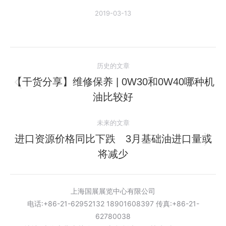
2019-03-13
文
历史的文章
章
【干货分享】维修保养 | 0W30和0W40哪种机
历
油比较好
导
史
的
航
未来的文章
文
进口资源价格同比下跌 3月基础油进口量或
章：
未
将减少
来
的
文
上海国展展览中心有限公司
章：
电话:+86-21-62952132 18901608397 传真:+86-21-
62780038