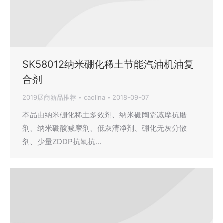
SK58012纳米硼化稀土节能汽油机油复
合剂
2019展商新品推荐
caolina
2018-09-07
本品由纳米硼化稀土多效剂、纳米硼陶瓷减摩抗磨
剂、纳米硼酸减摩剂、低灰清净剂、硼化无灰分散
剂、少量ZDDP抗氧抗…