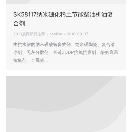
SK58117纳米硼化稀土节能柴油机油复
合剂
2019展商新品推荐
caolina
2018-09-07
由抗水解的纳米硼酸镧多效剂、纳米硼陶瓷、复合清
净剂、无灰分散剂、长链ZDDP抗氧抗腐剂、酚氨高温
抗氧剂、金属减…