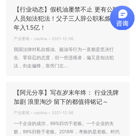
【行业动态】假机油屡禁不止 更有公职
人员知法犯法！父子三人辞公职私炼油
年入1.5亿！
产业要闻
caolina
2021-12-06
我国法律对私自炼油、贩油等行为一直都是坚决打
击、零容忍的态度，但一些违规者，偏又是知法犯
法，剑走偏锋，靠旁门左…
【阿元分享】写在岁末年终： 行业洗牌
加剧 浪里淘沙 留下的都值得铭记～
产业要闻
caolina
2021-12-06
一个企业的成功，99%归功于老板。一个企业的失
败，99%归咎于老板。2018年，考验的是老板。时代