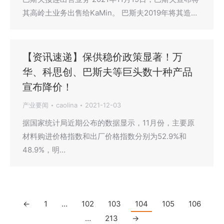
其高岭土业务出售给KaMin。 巴斯夫2019年将其造…
【资讯速递】保供稳价政策显著！万
华、科思创、巴斯夫等巨头数十种产品
宣布降价！
产业要闻
caolina
2021-12-03
据国家统计局近期公布的数据显示，11月份，主要原
材料购进价格指数和出厂价格指数分别为52.9%和
48.9%，明…
←
1
…
102
103
104
105
106
…
213
→