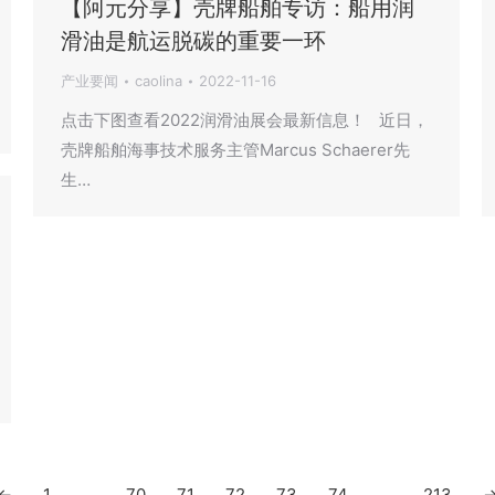
【阿元分享】壳牌船舶专访：船用润
滑油是航运脱碳的重要一环
产业要闻
caolina
2022-11-16
点击下图查看2022润滑油展会最新信息！ 近日，
壳牌船舶海事技术服务主管Marcus Schaerer先
生…
←
1
…
70
71
72
73
74
…
213