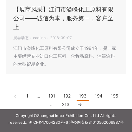
【展商风采】江门市溢峰化工原料有限
公司——诚信为本，服务第一，客户至
上
展会动态
caolina
2018-09-07
江门市溢峰化工原料有限公司成立于1994年，是一家
主要经营专业进口化工原料、化妆品原料、油墨涂料
的大型贸易企业。
←
1
…
191
192
193
194
195
…
213
→
Copyright©Shanghai Intex Exhibition Co., Ltd All rights
reserved..
沪ICP备17004230号-6
沪公网安备31010502006887号