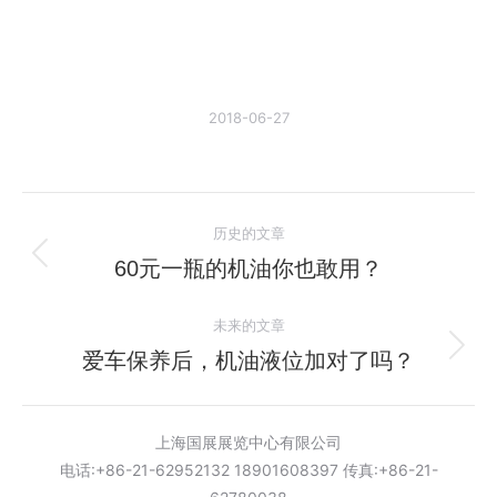
2018-06-27
文
历史的文章
章
60元一瓶的机油你也敢用？
历
史
导
未来的文章
的
航
文
爱车保养后，机油液位加对了吗？
未
章：
来
的
上海国展展览中心有限公司
文
电话:+86-21-62952132 18901608397 传真:+86-21-
章：