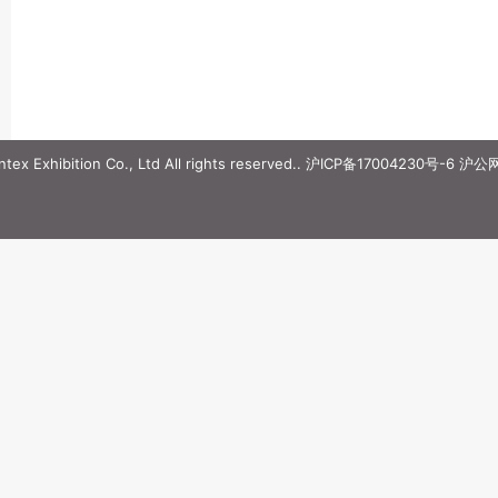
ex Exhibition Co., Ltd All rights reserved..
沪ICP备17004230号-6
沪公网安