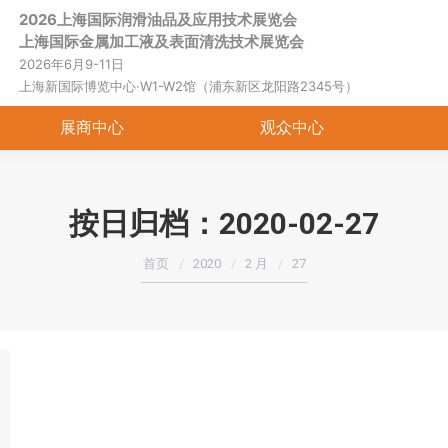
2026上海国际润滑油品及应用技术展览会
首页
关于展会
展商中心
观
上海国际金属加工液及表面清洗技术展览会
2026年6月9-11日
上海新国际博览中心·W1-W2馆（浦东新区龙阳路2345号）
展商中心
观众中心
按日归档：
2020-02-27
您在这里：
首页
2020
2 月
27