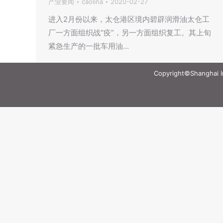
产业要闻
caolina
2020-02-27
进入2月份以来，太仓港区境内碧辟润滑油太仓工
厂一方面组织战“疫”，另一方面组织复工。其上旬
紧急生产的一批车用油…
Copyright©Shanghai Int