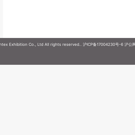
ex Exhibition Co., Ltd All rights reserved..
沪ICP备17004230号-6
沪公网安