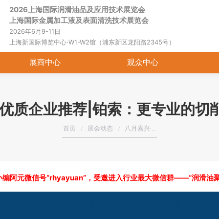
2026上海国际润滑油品及应用技术展览会
首页
关于展会
展商中心
观
上海国际金属加工液及表面清洗技术展览会
2026年6月9-11日
上海新国际博览中心·W1-W2馆（浦东新区龙阳路2345号）
展商中心
观众中心
·优质企业推荐|铂索：更专业的切
您在这里：
首页
展会动态
八月嘉兴·…
编阿元微信号“rhyayuan”，受邀进入行业最大微信群——“润滑油