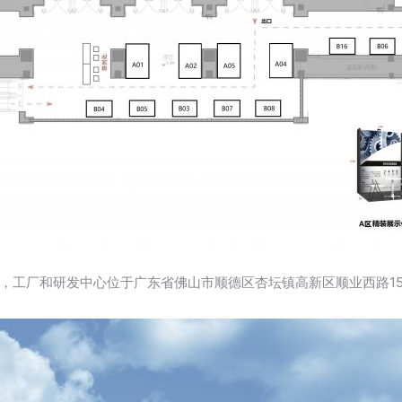
，工厂和研发中心位于广东省佛山市顺德区杏坛镇高新区顺业西路15