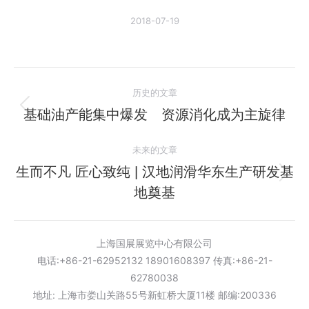
2018-07-19
文
历史的文章
章
基础油产能集中爆发 资源消化成为主旋律
历
史
导
未来的文章
的
航
文
生而不凡 匠心致纯 | 汉地润滑华东生产研发基
未
章：
地奠基
来
的
文
上海国展展览中心有限公司
章：
电话:+86-21-62952132 18901608397 传真:+86-21-
62780038
地址: 上海市娄山关路55号新虹桥大厦11楼 邮编:200336