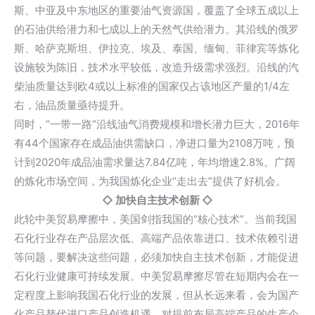
斯、中亚及中东地区的重要油气资源国，覆盖了全球五成以上
的石油供给潜力和七成以上的天然气供给潜力。其沿线的俄罗
斯、哈萨克斯坦、伊拉克、埃及、泰国、缅甸、菲律宾等炼化
设施较为陈旧，技术水平较低，改造升级需求强烈。沿线的汽
柴油质量达到欧4或以上标准的国家仅占该地区产量的1/4左
右，油品质量亟待提升。
同时，“一带一路”沿线油气消费规模和增长潜力巨大，2016年
有44个国家存在成品油供需缺口，净进口量为2108万吨，预
计到2020年成品油需求量达7.84亿吨，年均增速2.8%。广阔
的炼化市场空间，为我国炼化企业“走出去”提供了好机会。
◇
加快自主技术创新
◇
此轮中美贸易摩擦中，美国剑指我国的“核心技术”。当前我国
石化行业存在产品层次低、高端产品依靠进口、技术依赖引进
等问题，要解决这些问题，必须加快自主技术创新，才能促进
石化行业健康可持续发展。中美贸易摩擦尽管在短期内会在一
定程度上影响我国石化行业的发展，但从长远来看，会为国产
化产品替代进口产品创造机遇。对提前布局高端产品的生产企