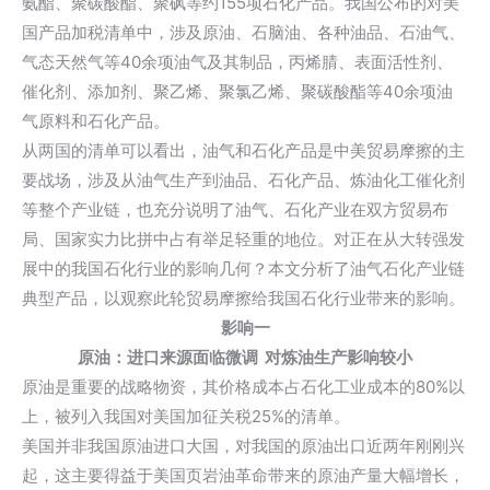
氨酯、聚碳酸酯、聚砜等约155项石化产品。我国公布的对美
国产品加税清单中，涉及原油、石脑油、各种油品、石油气、
气态天然气等40余项油气及其制品，丙烯腈、表面活性剂、
催化剂、添加剂、聚乙烯、聚氯乙烯、聚碳酸酯等40余项油
气原料和石化产品。
从两国的清单可以看出，油气和石化产品是中美贸易摩擦的主
要战场，涉及从油气生产到油品、石化产品、炼油化工催化剂
等整个产业链，也充分说明了油气、石化产业在双方贸易布
局、国家实力比拼中占有举足轻重的地位。对正在从大转强发
展中的我国石化行业的影响几何？本文分析了油气石化产业链
典型产品，以观察此轮贸易摩擦给我国石化行业带来的影响。
影响一
原油：进口来源面临微调 对炼油生产影响较小
原油是重要的战略物资，其价格成本占石化工业成本的80%以
上，被列入我国对美国加征关税25%的清单。
美国并非我国原油进口大国，对我国的原油出口近两年刚刚兴
起，这主要得益于美国页岩油革命带来的原油产量大幅增长，