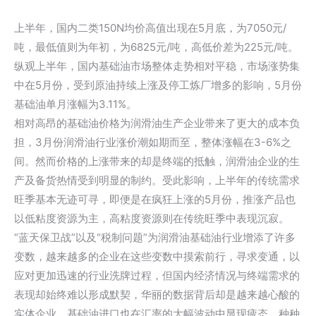
上半年，国内二类150N均价高值出现在5月底，为7050元/
吨，最低值则为年初，为6825元/吨，高低价差为225元/吨。
纵观上半年，国内基础油市场整体走势相对平稳，市场涨势集
中在5月份，受到原油持续上涨及停工炼厂增多的影响，5月份
基础油单月涨幅为3.11%。
相对高昂的基础油价格为润滑油生产企业带来了更大的成本负
担，3月份润滑油行业涨价潮如期而至，整体涨幅在3-6%之
间。然而价格的上涨带来的却是终端的抵触，润滑油企业的生
产及备货热情受到明显的制约。受此影响，上半年的传统需求
旺季基本无迹可寻，即便是在疯狂上涨的5月份，推涨产品也
以低粘度资源为主，高粘度资源则在传统旺季中表现沉寂。
“蓝天保卫战”以及“税制问题”为润滑油基础油行业增添了许多
变数，越来越多的企业在这些变数中摸索前行，寻求变通，以
应对更加迅速的行业洗牌过程，但国内经济情况与终端需求的
表现却始终难以形成默契，华丽的数据背后却是越来越心酸的
实体企业。基础油进口也在汇率的大幅波动中显现疲态，种种