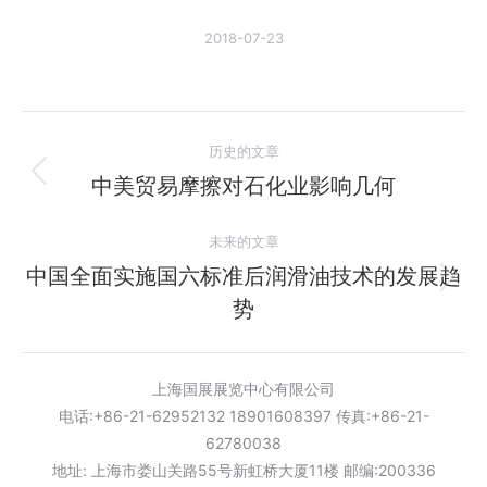
2018-07-23
文
历史的文章
章
中美贸易摩擦对石化业影响几何
历
史
导
未来的文章
的
航
文
中国全面实施国六标准后润滑油技术的发展趋
未
章：
势
来
的
文
上海国展展览中心有限公司
章：
电话:+86-21-62952132 18901608397 传真:+86-21-
62780038
地址: 上海市娄山关路55号新虹桥大厦11楼 邮编:200336