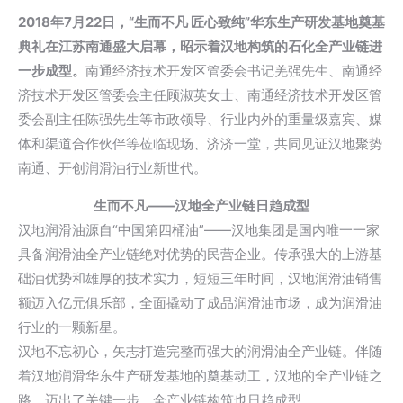
2018年7月22日，
“生而不凡 匠心致纯”
华东生产研发基地奠基
典礼
在江苏南通盛大启幕，昭示着汉地构筑的石化全产业链进
一步成型。
南通经济技术开发区管委会书记羌强先生、南通经
济技术开发区管委会主任顾淑英女士、南通经济技术开发区管
委会副主任陈强先生等市政领导、行业内外的重量级嘉宾、媒
体和渠道合作伙伴等莅临现场、济济一堂，共同见证汉地聚势
南通、开创润滑油行业新世代。
生而不凡——汉地全产业链日趋成型
汉地润滑油源自“中国第四桶油”——汉地集团是国内唯一一家
具备润滑油全产业链绝对优势的民营企业。传承强大的上游基
础油优势和雄厚的技术实力，短短三年时间，汉地润滑油销售
额迈入亿元俱乐部，全面撬动了成品润滑油市场，成为润滑油
行业的一颗新星。
汉地不忘初心，矢志打造完整而强大的润滑油全产业链。伴随
着汉地润滑华东生产研发基地的奠基动工，汉地的全产业链之
路，迈出了关键一步，全产业链构筑也日趋成型。