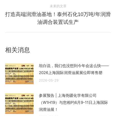
的
航
未来的文章
文
打造高端润滑油基地！泰州石化10万吨/年润滑
章：
未
油调合装置试生产
来
的
文
章：
相关消息
坦白说，我们也没想到今年会这么快——
2026上海国际润滑油展展位即将售罄
2026-05-29
参展预告 | 上海尧疆化学有限公司
（W1H19）与您相约6月9-11日上海国际
润滑油展！