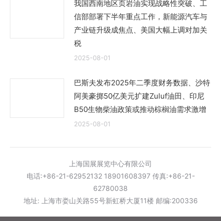
我国西南地区页岩油实现战略性突破、工
信部部署下半年重点工作，新能源汽车与
产业链升级成焦点、美国大幅上调对加关
税
2025-08-01
巴斯夫发布2025年二季度财务数据、沙特
阿美豪掷50亿美元扩建Zuluf油田、印尼
B50生物柴油政策或推动棕榈油需求激增
2025-08-01
上海国展展览中心有限公司
电话:+86-21-62952132 18901608397 传真:+86-21-
62780038
地址: 上海市娄山关路55号新虹桥大厦11楼 邮编:200336