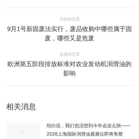
文
历史的文章
章
9月1号新固废法实行，废品收购中哪些属于固
历
废，哪些又是危废
导
史
的
航
未来的文章
文
欧洲第五阶段排放标准对农业发动机润滑油的
章：
未
影响
来
的
文
章：
相关消息
坦白说，我们也没想到今年会这么快——
2026上海国际润滑油展展位即将售罄