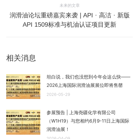
的
航
未来的文章
文
润滑油论坛重磅嘉宾来袭 | API · 高洁 · 新版
章：
未
API 1509标准与机油认证项目更新
来
的
文
章：
相关消息
坦白说，我们也没想到今年会这么快——
2026上海国际润滑油展展位即将售罄
2026-05-29
参展预告 | 上海尧疆化学有限公司
（W1H19）与您相约6月9-11日上海国际
润滑油展！
2026-04-09