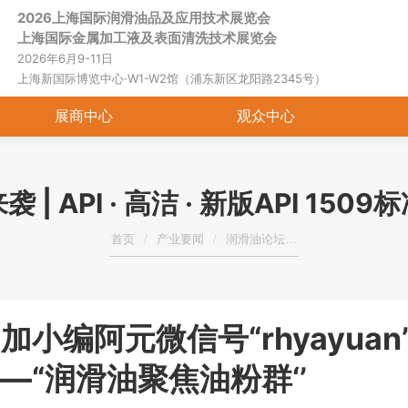
2026上海国际润滑油品及应用技术展览会
上海国际金属加工液及表面清洗技术展览会
2026年6月9-11日
上海新国际博览中心·W1-W2馆（浦东新区龙阳路2345号）
展商中心
观众中心
 API · 高洁 · 新版API 1
您在这里：
首页
产业要闻
润滑油论坛…
加小编阿元微信号“rhyayu
—“润滑油聚焦油粉群‘’