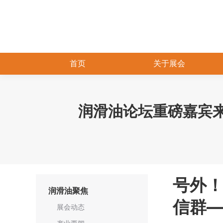
首页
关于展会
润滑油论坛重磅嘉宾来袭 |
号外！
润滑油聚焦
信群—
展会动态