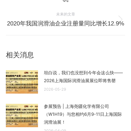
导
史
的
航
未来的文章
文
2020年我国润滑油企业注册量同比增长12.9%
未
章：
来
的
文
相关消息
章：
坦白说，我们也没想到今年会这么快——
2026上海国际润滑油展展位即将售罄
2026-05-29
参展预告 | 上海尧疆化学有限公司
（W1H19）与您相约6月9-11日上海国际
润滑油展！
2026-04-09