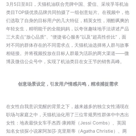
3月5日至8日，天猫机油联合壳牌中国、爱信、采埃孚等机油
类目TOP级优质品牌共同拍摄了一组创意短片。在视频中，他
们选取了自身的目标用户的几大特征，精英女性，潮酷飒爽的
年轻女生，精明能干的全能妈妈，以夸张趣味地手法讲述产品
三大卖点“放心品质”、“便捷省心服务”以及“超高性价比”，面
对不同的群体存在的不同需求点，天猫机油选择将人群与故事
相链接。并将视频投放在目标人群最为活跃的两大渠道——微
博及微信公众号中，实现了机油类目在女王节的销售高峰。
创意场景设定，引发用户情感共鸣，精准捕捉需求
在女性自我意识觉醒的背景之下，越来越多的独立女性涌现在
职场与家庭之中，天猫机油化用了三位常规男性群体中中杰出
女性：地表最快女车手杰西·康姆斯（Jessi Combs）、英国
知名女侦探小说家阿加莎·克里斯蒂（Agatha Christie）、两