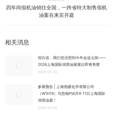
航
文
四年间假机油销往全国，一跨省特大制售假机
章：
未
油案在来宾开庭
来
的
文
章：
相关消息
坦白说，我们也没想到今年会这么快——
2026上海国际润滑油展展位即将售罄
2026-05-29
参展预告 | 上海尧疆化学有限公司
（W1H19）与您相约6月9-11日上海国际
润滑油展！
2026-04-09