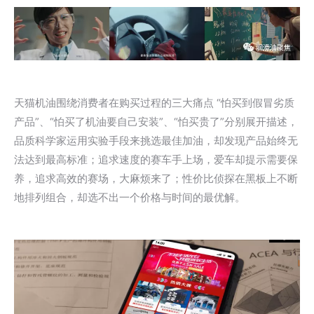
天猫机油围绕消费者在购买过程的三大痛点 “怕买到假冒劣质
产品”、“怕买了机油要自己安装”、“怕买贵了”分别展开描述，
品质科学家运用实验手段来挑选最佳加油，却发现产品始终无
法达到最高标准；追求速度的赛车手上场，爱车却提示需要保
养，追求高效的赛场，大麻烦来了；性价比侦探在黑板上不断
地排列组合，却选不出一个价格与时间的最优解。