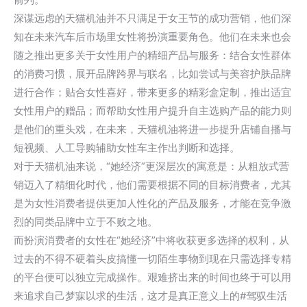
深谋远虑的天猫机油并不只满足于女王节的成功营销，他们深
知在未来汽车后市场里女性将扮演重要角色。他们在未来也会
随之推出更多关于女性用户的精细产品与服务：结合女性群体
的消费习惯，展开品牌跨界与联名，比如尝试与美容护肤品牌
进行合作；贴合女性喜好，带来更多的精彩盒定制，推出适宜
女性用户的赠品；而帮助女性用户提升自主选购产品的能力则
是他们的重头戏，在未来，天猫机油将进一步提升店铺自播与
短视频、人工导购辅助女性车主作出判断和选择。
对于天猫机油来说，“她经济”更深层次的寓意是：从粗放式营
销迈入了精细化时代，他们需要根据不同的目标消费者，尤其
是为女性消费者提供更加人性化的产品及服务，才能在竞争激
烈的同类品牌中立于不败之地。
而扮演消费者的女性在“她经济”中将收获更多选择的权利，从
过去的不得不硬着头皮搞懂一切陌生事物到现在只需选择专精
的平台便可以独立完成操作。艰难挤出来的时间也终于可以用
来追求自己梦寐以求的生活，这才是真正意义上的#驾驭生活