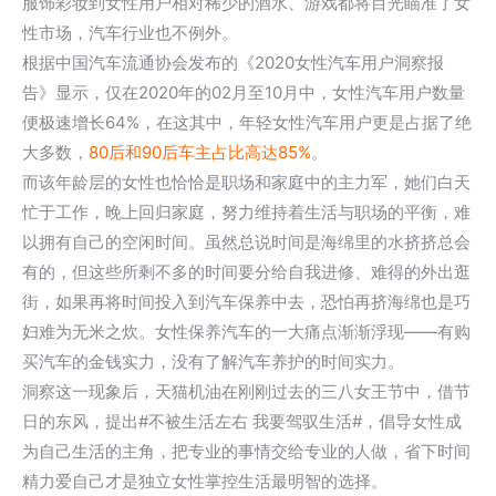
服饰彩妆到女性用户相对稀少的酒水、游戏都将目光瞄准了女
性市场，汽车行业也不例外。
根据中国汽车流通协会发布的《2020女性汽车用户洞察报
告》显示，仅在2020年的02月至10月中，女性汽车用户数量
便极速增长64%，在这其中，年轻女性汽车用户更是占据了绝
大多数，
80后和90后车主占比高达85%
。
而该年龄层的女性也恰恰是职场和家庭中的主力军，她们白天
忙于工作，晚上回归家庭，努力维持着生活与职场的平衡，难
以拥有自己的空闲时间。虽然总说时间是海绵里的水挤挤总会
有的，但这些所剩不多的时间要分给自我进修、难得的外出逛
街，如果再将时间投入到汽车保养中去，恐怕再挤海绵也是巧
妇难为无米之炊。女性保养汽车的一大痛点渐渐浮现——有购
买汽车的金钱实力，没有了解汽车养护的时间实力。
洞察这一现象后，天猫机油在刚刚过去的三八女王节中，借节
日的东风，提出#不被生活左右 我要驾驭生活#，倡导女性成
为自己生活的主角，把专业的事情交给专业的人做，省下时间
精力爱自己才是独立女性掌控生活最明智的选择。