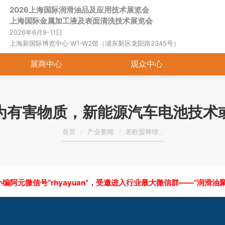
2026上海国际润滑油品及应用技术展览会
首页
关于展会
展商中心
观
上海国际金属加工液及表面清洗技术展览会
2026年6月9-11日
上海新国际博览中心·W1-W2馆（浦东新区龙阳路2345号）
展商中心
观众中心
为有害物质，新能源汽车电池技术
您在这里：
首页
产业要闻
若欧盟将锂…
编阿元微信号“rhyayuan”，受邀进入行业最大微信群——“润滑油