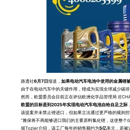
路透社
6月7日
报道，
如果电动汽车电池中使用的金属锂被欧盟
由于在电动汽车中的关键作用，锂成为实现全球减少碳排
然而，欧盟委员会目前正在评估欧洲化学品管理局 (EC
欧盟的目标是到2025年实现电动汽车电池自给自足之
该提案并未禁止锂进口，但如果立法通过更严格的规则控
“雅保将不再能够进口我们的主要原料氯化锂，这使整个(Lang
据Tozier介绍，该工厂每年的销售额约为
5亿
美元，若被