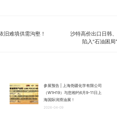
产依旧难填供需沟壑！
沙特高价出口日韩
未
陷入“石油困局
来
的
文
章：
参展预告 | 上海尧疆化学有限公司
（W1H19）与您相约6月9-11日上
海国际润滑油展！
2026-04-09