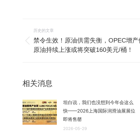
文
历史的文章
章
禁令生效！原油供需失衡，OPEC增
历
原油持续上涨或将突破160美元/桶！
导
史
的
航
文
章：
相关消息
坦白说，我们也没想到今年会这么
快——2026上海国际润滑油展展位
即将售罄
2026-05-29