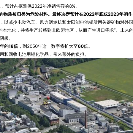
名员工，预计占据雅保2022年净销售额的8%。
的物质被归类为危险材料。最终决定预计在2022年底或2023年初作
，以减少电动汽车、风力涡轮机和太阳能电池板所用关键矿物对外
供应链的本地化，并将生产转移到非欧盟地区，从而产生进口需求”。未
阴极。
年的18倍
，到2050年这一数字将扩大至
60
倍。
用和回收电池用锂化学品，带来额外的负担。