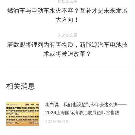
历史的文章
章
燃油车与电动车水火不容？互补才是未来发展
历
大方向！
导
史
的
航
未来的文章
文
若欧盟将锂列为有害物质，新能源汽车电池技
章：
未
术或将被迫改革？
来
的
文
章：
相关消息
坦白说，我们也没想到今年会这么快——
2026上海国际润滑油展展位即将售罄
2026-05-29