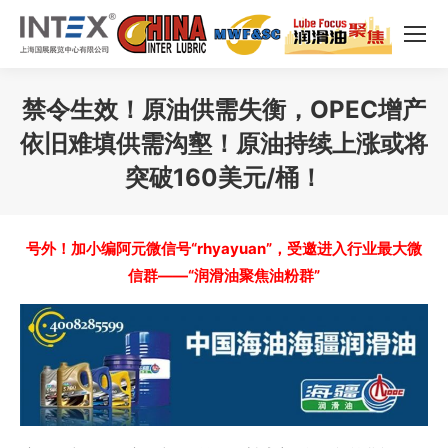
禁令生效！原油供需失衡，OPEC增产
依旧难填供需沟壑！原油持续上涨或将
突破160美元/桶！
您在这里：
号外！加小编阿元微信号“rhyayuan”，受邀进入行业最大微
信群——“润滑油聚焦油粉群”