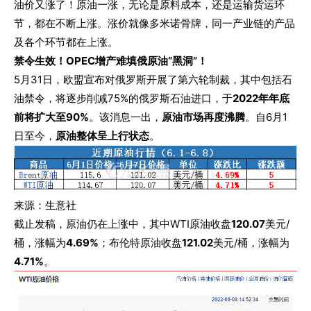
油价又涨了！
原油一涨，无论是原料成本，还是运输货运环
节，都在不断上涨。涨价就像多米诺骨牌，同一产业链的产品
及各个环节都在上涨。
禁令生效！OPEC增产难填俄原油“黑洞”！
5月31日，欧盟宣布对俄罗斯开展了第六轮制裁，其中包括石
油禁令，将逐步削减75%的俄罗斯石油进口，于
2022年年底
前将扩大至90%
。该消息一出，
原油市场再度沸腾
。
自6月1
日至今，
原油整体呈上行状态
。
来源：生意社
截止发稿，原油仍在上涨中，其中WTI原油收盘
120.07
美元/
桶，涨幅为
4.69%
；布伦特原油收盘
121.02
美元/桶，涨幅为
4.71%
。