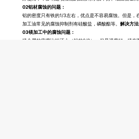
0
2
铝材腐蚀的问题：
铝的密度只有铁的1/3左右，优点是不容易腐蚀。但是
加工油常见的腐蚀抑制剂有硅酸盐，磷酸酯等。
解决方法
0
3
镁加工中的腐蚀问题：
镁金属的密度比铝还小（铝的2/3），但是强度好。镁
法：
可以使用金属加工油和镁片反应，收集并测量生成的
0
4
钛金属的腐蚀问题：
钛的优点是密度小，强度大，是强度-重量比最高的金属
好，意味着在加工时，钛材料在加工受力时容易弹开偏离
用的精密切削油，在保护机床设备的前提下，提供优秀的
每种金属有不同的物理、化学特性，因此在使用中应根据