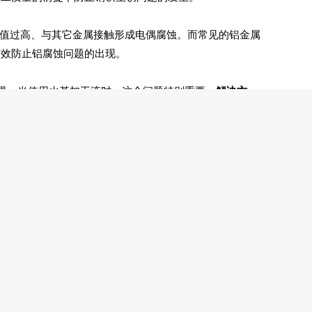
H值过高、与其它金属接触形成电偶腐蚀。而常见的铝金属
有效防止铝腐蚀问题的出现。
易爆。当使用水基加工液时，这个问题特别重要。
解决方
意镁片的腐蚀程度。
，热量就容易集中在切割面、接触面上。钛金属的弹性很
发生应力腐蚀、开裂等。
解决方法：
可以使用加工钛合金专