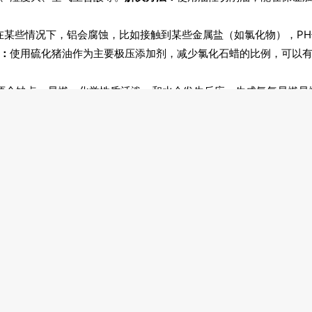
，在某些情况下，铝会腐蚀，比如接触到某些金属盐（如氯化物），P
：
使用硫化猪油作为主要极压添加剂，减少氯化石蜡的比例，可以
有两个缺点：易燃，化学性质活泼，和水会发生反应，生成氢气易燃
氢气体积，从而判断金属加工油和镁之间反应的强度，另外还应注
，而且耐腐蚀。但是导热性差，因此散热能力不好。在加工、切割是
，除非加工时受力较大。钛金属抗腐蚀，但是在高温条件下，容易
极压抗磨性能，保证产品的质量。
金属的物化性质，解决腐蚀问题。
联系我们
上海国展展览中心有限公司
邮箱：caolina@shanghai-intex.com
电话：021-62952132