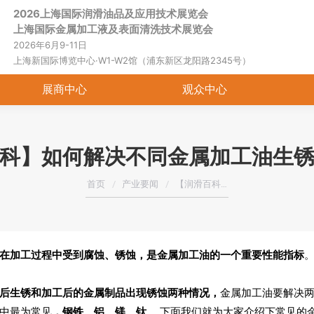
2026上海国际润滑油品及应用技术展览会
首页
关于展会
展商中心
观
上海国际金属加工液及表面清洗技术展览会
2026年6月9-11日
上海新国际博览中心·W1-W2馆（浦东新区龙阳路2345号）
展商中心
观众中心
科】如何解决不同金属加工油生
您在这里：
首页
产业要闻
【润滑百科…
在加工过程中受到腐蚀、锈蚀，是金属加工油的一个重要性能指标
后生锈和加工后的金属制品出现锈蚀两种情况，
金属加工油要解决
中最为常见
，钢铁、铝、镁、钛
。 下面我们就为大家介绍下常见的