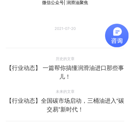
微信公众号| 润滑油聚焦
2021-07-20
文
历史的文章
章
【行业动态】 一篇帮你搞懂润滑油进口那些事
历
儿！
导
史
的
航
未来的文章
文
【行业动态】全国碳市场启动，三桶油进入“碳
章：
未
交易”新时代！
来
的
文