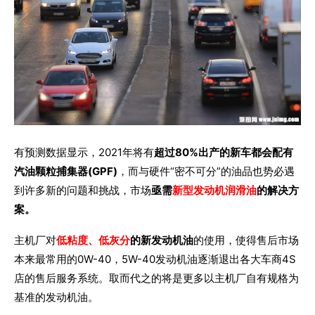
有预测数据显示，2021年将有
超过80%出产的新车都会配有
汽油颗粒捕集器(GPF)
，而与硬件“密不可分”的油品也势必遇
到许多新的问题和挑战，市场
亟需
新型发动机润滑油
的解决方
案。
主机厂对
低粘度、低灰分
的新发动机油
的使用，使得售后市场
本来最常用的0W-40，5W-40发动机油逐渐退出各大车商4S
店的售后服务系统。取而代之的将是更多以主机厂自有规格为
基准的发动机油。