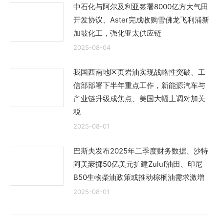
中石化与阿尔及利亚签署8000亿方大气田
开发协议、Aster完成收购雪佛龙飞利浦新
加坡化工，强化亚太供应链
2025-08-04
我国西南地区页岩油实现战略性突破、工
信部部署下半年重点工作，新能源汽车与
产业链升级成焦点、美国大幅上调对加关
税
2025-08-01
巴斯夫发布2025年二季度财务数据、沙特
阿美豪掷50亿美元扩建Zuluf油田、印尼
B50生物柴油政策或推动棕榈油需求激增
2025-08-01