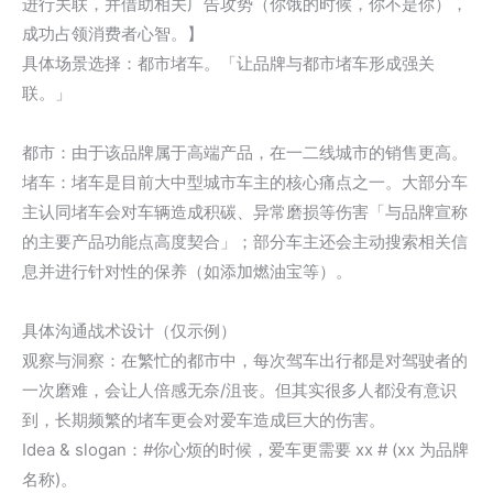
进行关联，并借助相关广告攻势（你饿的时候，你不是你），
成功占领消费者心智。】
具体场景选择：都市堵车。「让品牌与都市堵车形成强关
联。」
都市：由于该品牌属于高端产品，在一二线城市的销售更高。
堵车：堵车是目前大中型城市车主的核心痛点之一。大部分车
主认同堵车会对车辆造成积碳、异常磨损等伤害「与品牌宣称
的主要产品功能点高度契合」；部分车主还会主动搜索相关信
息并进行针对性的保养（如添加燃油宝等）。
具体沟通战术设计（仅示例）
观察与洞察：在繁忙的都市中，每次驾车出行都是对驾驶者的
一次磨难，会让人倍感无奈/沮丧。但其实很多人都没有意识
到，长期频繁的堵车更会对爱车造成巨大的伤害。
Idea & slogan：#你心烦的时候，爱车更需要 xx # (xx 为品牌
名称)。