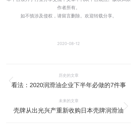
作者所有。
如不慎涉及侵权，请留言删除。欢迎转载分享。
2020-08-12
文
历史的文章
章
看法：2020润滑油企业下半年必做的7件事
历
史
导
未来的文章
的
航
文
壳牌从出光兴产重新收购日本壳牌润滑油
未
章：
来
的
文