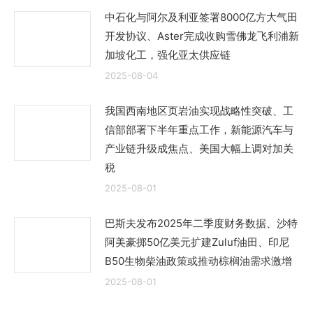
中石化与阿尔及利亚签署8000亿方大气田
开发协议、Aster完成收购雪佛龙飞利浦新
加坡化工，强化亚太供应链
2025-08-04
我国西南地区页岩油实现战略性突破、工
信部部署下半年重点工作，新能源汽车与
产业链升级成焦点、美国大幅上调对加关
税
2025-08-01
巴斯夫发布2025年二季度财务数据、沙特
阿美豪掷50亿美元扩建Zuluf油田、印尼
B50生物柴油政策或推动棕榈油需求激增
2025-08-01