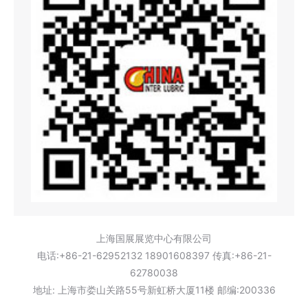
上海国展展览中心有限公司
电话:+86-21-62952132 18901608397 传真:+86-21-
62780038
地址: 上海市娄山关路55号新虹桥大厦11楼 邮编:200336