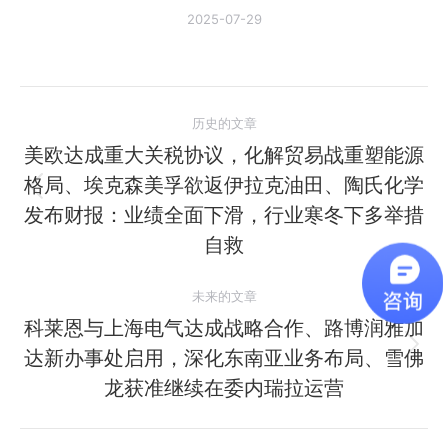
2025-07-29
文
历史的文章
章
美欧达成重大关税协议，化解贸易战重塑能源
格局、埃克森美孚欲返伊拉克油田、陶氏化学
导
历
发布财报：业绩全面下滑，行业寒冬下多举措
史
航
自救
的
文
未来的文章
章：
科莱恩与上海电气达成战略合作、路博润雅加
达新办事处启用，深化东南亚业务布局、雪佛
未
来
龙获准继续在委内瑞拉运营
的
文