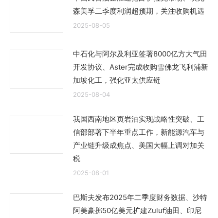
森美孚二季度利润超预期，关注收购机遇
2025-08-05
中石化与阿尔及利亚签署8000亿方大气田
开发协议、Aster完成收购雪佛龙飞利浦新
加坡化工，强化亚太供应链
2025-08-04
我国西南地区页岩油实现战略性突破、工
信部部署下半年重点工作，新能源汽车与
产业链升级成焦点、美国大幅上调对加关
税
2025-08-01
巴斯夫发布2025年二季度财务数据、沙特
阿美豪掷50亿美元扩建Zuluf油田、印尼