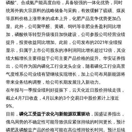
磷酸”、合成氨产能高度自给，具备较强的一体化优势，同时
统筹外购大宗原料的战略储备与采购，有效缓解了硫磺、煤炭
等原料价格上涨带来的成本上升，化肥产品竞争优势更加凸
显。
此外，公司聚甲醛、黄磷、饲钙等非肥业务盈利同比增
加，磷酸铁等转型升级项目加快建设，公司参股公司经营业绩
提升，投资收益同比增加。
此前，公司发布的2021年业绩报
显示，归属于上市公司股东的净利润同比增长超过12倍，其业
绩大幅增长主要得益于公司主要产品价格的提升。华安证券指
出，公司作为国内磷化工行业龙头企业，随着磷化工行业高景
气度维系公司业绩有望继续实现增长，加上公司布局新能源将
带来业务结构调整，给公司长期发展注入新动力。
在年报与一季报业绩利好提振下，云天化近日股价持续走强，
截止4月7日收盘，4月以来的3个交易日中股价累计上涨近
9%。
目前，
磷化工受益于农化与新能源双重驱动
，国盛证券指出，
俄乌局势的不确定性可能导致供应紧张持续的时间更长，预计
磷肥及磷酸盐产品的价格可能在高位维持较长时间。预计后续