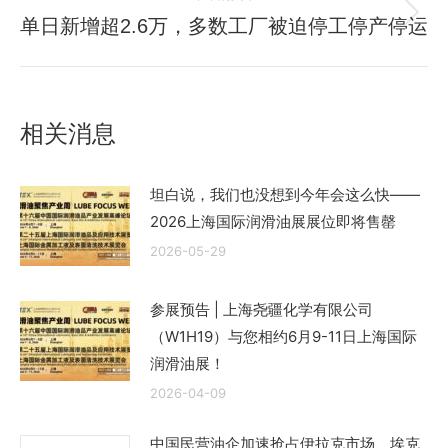
航
文
单日新增超2.6万，多数工厂被迫停工停产停运
未
章：
来
的
文
相关消息
章：
坦白说，我们也没想到今年会这么快——
2026上海国际润滑油展展位即将售罄
2026-05-29
参展预告 | 上海尧疆化学有限公司
（W1H19）与您相约6月9-11日上海国际
润滑油展！
2026-04-09
中国民营油企加速抢占伊拉克市场、埃克