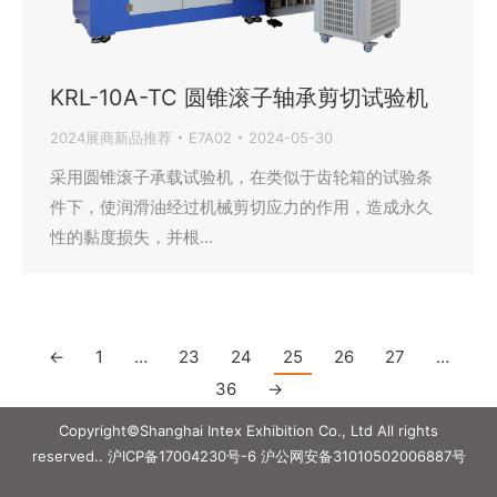
KRL-10A-TC 圆锥滚子轴承剪切试验机
2024展商新品推荐
E7A02
2024-05-30
采用圆锥滚子承载试验机，在类似于齿轮箱的试验条
件下，使润滑油经过机械剪切应力的作用，造成永久
性的黏度损失，并根…
←
1
…
23
24
25
26
27
…
36
→
Copyright©Shanghai Intex Exhibition Co., Ltd All rights
reserved..
沪ICP备17004230号-6
沪公网安备31010502006887号