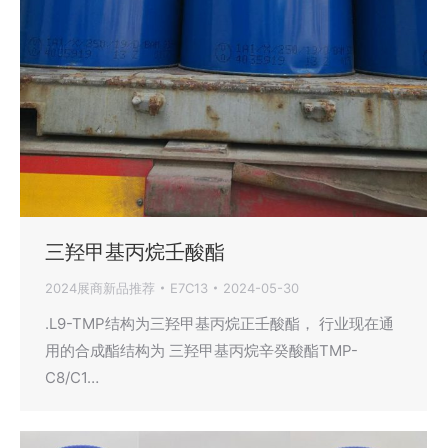
三羟甲基丙烷壬酸酯
2024展商新品推荐
E7C13
2024-05-30
.L9-TMP结构为三羟甲基丙烷正壬酸酯， 行业现在通
用的合成酯结构为 三羟甲基丙烷辛癸酸酯TMP-
C8/C1…