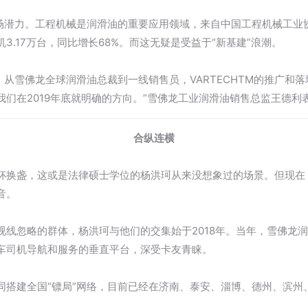
市场潜力。工程机械是润滑油的重要应用领域，来自中国工程机械工业
3.17万台，同比增长68%。而这无疑是受益于“新基建”浪潮。
中，从雪佛龙全球润滑油总裁到一线销售员，VARTECHTM的推广和
们在2019年底就明确的方向。”雪佛龙工业润滑油销售总监王德利
合纵连横
杯换盏，这或是法律硕士学位的杨洪珂从来没想象过的场景。但现在
音。
视线忽略的群体，杨洪珂与他们的交集始于2018年。当年，雪佛龙
车司机导航和服务的垂直平台，深受卡友青睐。
同搭建全国“镖局”网络，目前已经在济南、泰安、淄博、德州、滨州
。