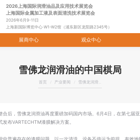
2026上海国际润滑油品及应用技术展览会
首页
关于展会
展商中心
观
上海国际金属加工液及表面清洗技术展览会
2026年6月9-11日
上海新国际博览中心·W1-W2馆（浦东新区龙阳路2345号）
展商中心
观众中心
雪佛龙润滑油的中国棋局
您在这里：
首页
产业要闻
雪佛龙润滑…
整合后，雪佛龙润滑油再度重磅加码国内市场。6月4日，在第七届
发布VARTECHTM漆膜解决方案。
营中普遍存在的漆膜问题，以一次清洗、设备不停运为前提，有效地