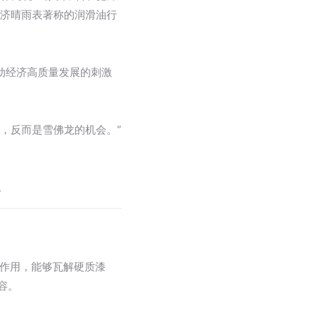
经济晴雨表著称的润滑油行
动经济高质量发展的刺激
时，反而是雪佛龙的机会。”
。
洁作用，能够瓦解硬质漆
容。