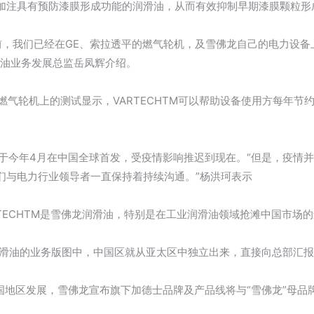
加注具有预防漆膜形成功能的润滑油，从而有效抑制早期漆膜颗粒形
M之前，我们已经在GE、索拉透平的燃气轮机，及雪佛龙自己的电力设
滑油业务发展总监岳凤辉介绍。
n 130型燃气轮机上的测试显示，VARTECHTM可以帮助设备使用方每年
TM于今年4月在中国全球首发，受疫情影响推迟到现在。“但是，疫情并没
们与电力行业领导者一直保持着持续沟通。”杨洪珂表示
TECHTM是雪佛龙润滑油，特别是在工业润滑油领域抢滩中国市场
龙润滑油的业务版图中，中国区就从亚太区中独立出来，直接向总部汇
中国地区发展，雪佛龙宣布旗下加德士品牌及产品线将与“雪佛龙”母