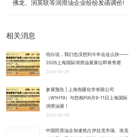
佛龙、润英联等润滑油企业纷纷发函调价!
来
的
文
章：
相关消息
坦白说，我们也没想到今年会这么快——
2026上海国际润滑油展展位即将售罄
2026-05-29
参展预告 | 上海尧疆化学有限公司
（W1H19）与您相约6月9-11日上海国际
润滑油展！
2026-04-09
中国民营油企加速抢占伊拉克市场、埃克