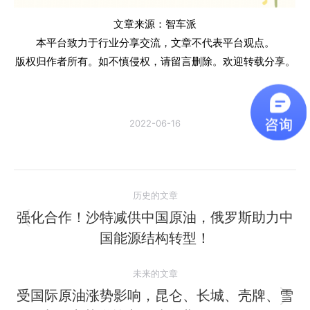
文章来源：智车派
本平台致力于行业分享交流，文章不代表平台观点。
版权归作者所有。如不慎侵权，请留言删除。欢迎转载分享。
2022-06-16
文
历史的文章
章
强化合作！沙特减供中国原油，俄罗斯助力中
历
国能源结构转型！
导
史
的
航
未来的文章
文
受国际原油涨势影响，昆仑、长城、壳牌、雪
章：
未