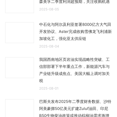
森美孚二季度利润超预期，关注收购机遇
2025-08-05
中石化与阿尔及利亚签署8000亿方大气田
开发协议、Aster完成收购雪佛龙飞利浦新
加坡化工，强化亚太供应链
2025-08-04
我国西南地区页岩油实现战略性突破、工
信部部署下半年重点工作，新能源汽车与
产业链升级成焦点、美国大幅上调对加关
税
2025-08-01
巴斯夫发布2025年二季度财务数据、沙特
阿美豪掷50亿美元扩建Zuluf油田、印尼
B50生物柴油政策或推动棕榈油需求激增