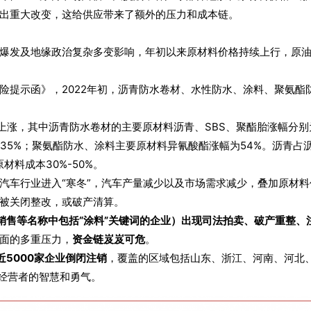
出重大改变，这给供应带来了额外的压力和成本链。
发及地缘政治复杂多变影响，年初以来原材料价格持续上行，原油、沥青
险提示函》，2022年初，沥青防水卷材、水性防水、涂料、聚氨酯
大幅上涨，其中沥青防水卷材的主要原材料沥青、SBS、聚酯胎涨幅分别为
35%；聚氨酯防水、涂料主要原材料异氰酸酯涨幅为54%。沥青占沥
材料成本30%-50%。
汽车行业进入“寒冬”，汽车产量减少以及市场需求减少，叠加原材
被关闭整改，或破产清算。
销售等名称中包括“涂料”关键词的企业）出现司法拍卖、破产重整、注
面的多重压力，
资金链岌岌可危
。
5000家企业倒闭注销
，覆盖的区域包括山东、浙江、河南、河北
位经营者的智慧和勇气。