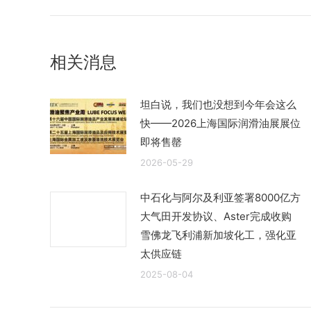
的
航
文
章：
相关消息
坦白说，我们也没想到今年会这么
快——2026上海国际润滑油展展位
即将售罄
2026-05-29
中石化与阿尔及利亚签署8000亿方
大气田开发协议、Aster完成收购
雪佛龙飞利浦新加坡化工，强化亚
太供应链
2025-08-04