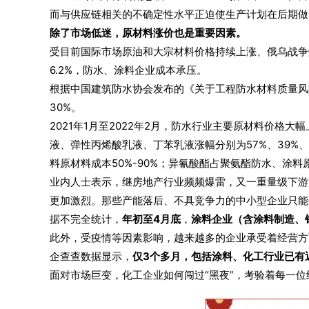
而与供应链相关的不确定性水平正迫使生产计划在后期做
除了市场低迷，原材料涨价也是重要因素。
受目前国际市场原油和大宗材料价格持续上涨、俄乌战争爆
6.2%，防水、涂料企业成本承压。
根据中国建筑防水协会发布的《关于工程防水材料质量风
30%。
2021年1月至2022年2月，防水行业主要原材料价格
液、弹性丙烯酸乳液、丁苯乳液涨幅分别为57%、39%、
料原材料成本50%-90%；异氰酸酯占聚氨酯防水、涂料原
业内人士表示，继房地产行业频频爆雷，又一重量级下游
更加激烈。那些产能落后、不具竞争力的中小型企业只能
据不完全统计，
年初至4月底
，
涂料企业（含涂料制造、
此外，受疫情等因素影响，越来越多的企业承受着经营方
企查查数据显示，
仅3个多月，包括涂料、化工行业已有近
面对市场巨变，化工企业如何闯过“黑夜”，考验着每一