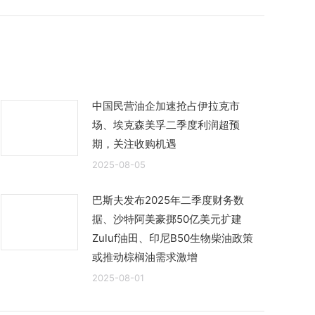
中国民营油企加速抢占伊拉克市
场、埃克森美孚二季度利润超预
期，关注收购机遇
2025-08-05
巴斯夫发布2025年二季度财务数
据、沙特阿美豪掷50亿美元扩建
Zuluf油田、印尼B50生物柴油政策
或推动棕榈油需求激增
2025-08-01