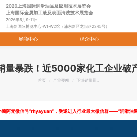
2026上海国际润滑油品及应用技术展览会
首页
关于展会
展商中心
观
上海国际金属加工液及表面清洗技术展览会
2026年6月9-11日
上海新国际博览中心·W1-W2馆（浦东新区龙阳路2345号）
展商中心
观众中心
销量暴跌！近5000家化工企业破
您在这里：
首页
产业要闻
下游销量暴…
编阿元微信号“rhyayuan”，受邀进入行业最大微信群——“润滑油