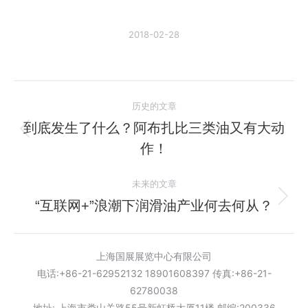
2018-02-28
文
历史的文章
章
到底发生了什么？阿布扎比三类油又有大动
历
作！
导
史
的
航
未来的文章
文
“互联网+”浪潮下润滑油产业何去何从？
未
章：
来
的
上海国展展览中心有限公司
文
电话:+86-21-62952132 18901608397 传真:+86-21-
章：
62780038
地址: 上海市娄山关路55号新虹桥大厦11楼 邮编:200336