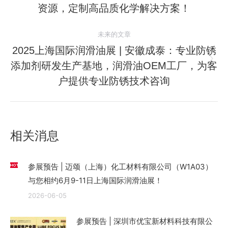
资源，定制高品质化学解决方案！
导
史
的
航
未来的文章
文
2025上海国际润滑油展 | 安徽成泰：专业防锈
章：
添加剂研发生产基地，润滑油OEM工厂，为客
未
来
户提供专业防锈技术咨询
的
文
章：
相关消息
参展预告 | 迈颂（上海）化工材料有限公司（W1A03）
与您相约6月9-11日上海国际润滑油展！
2026-06-05
参展预告 | 深圳市优宝新材料科技有限公