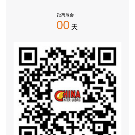
距离展会：
00
天