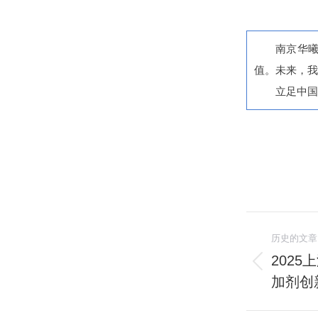
南京华曦
值。未来，我
立足中国
文
历史的文章
章
202
历
加剂创
导
史
的