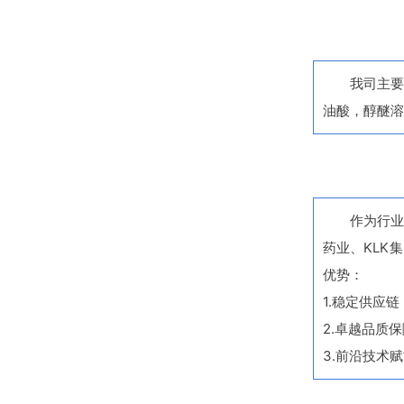
我司主要产
油酸，醇醚溶
作为行
药业、KLK
优势：
1.稳定供应
2.卓越品质
3.前沿技术