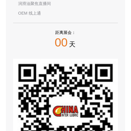
润滑油聚焦直播间
OEM 线上通
距离展会：
00
天