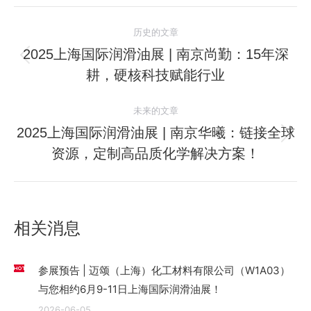
文
历史的文章
章
2025上海国际润滑油展 | 南京尚勤：15年深
历
耕，硬核科技赋能行业
导
史
的
航
未来的文章
文
2025上海国际润滑油展 | 南京华曦：链接全球
章：
未
资源，定制高品质化学解决方案！
来
的
文
章：
相关消息
参展预告 | 迈颂（上海）化工材料有限公司（W1A03）
与您相约6月9-11日上海国际润滑油展！
2026-06-05