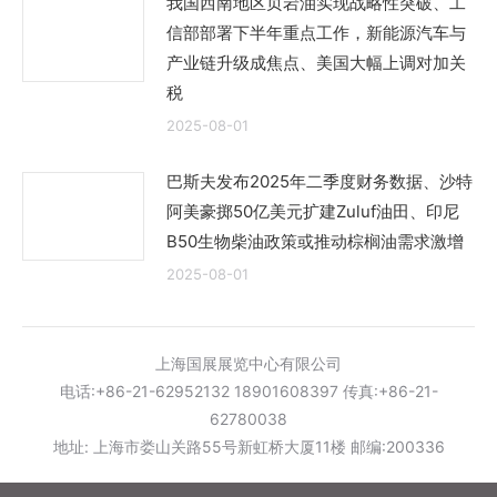
我国西南地区页岩油实现战略性突破、工
信部部署下半年重点工作，新能源汽车与
产业链升级成焦点、美国大幅上调对加关
税
2025-08-01
巴斯夫发布2025年二季度财务数据、沙特
阿美豪掷50亿美元扩建Zuluf油田、印尼
B50生物柴油政策或推动棕榈油需求激增
2025-08-01
上海国展展览中心有限公司
电话:+86-21-62952132 18901608397 传真:+86-21-
62780038
地址: 上海市娄山关路55号新虹桥大厦11楼 邮编:200336