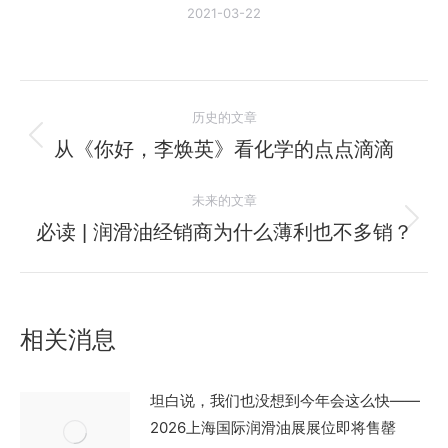
2021-03-22
文
历史的文章
章
从《你好，李焕英》看化学的点点滴滴
历
史
导
未来的文章
的
航
文
必读 | 润滑油经销商为什么薄利也不多销？
未
章：
来
的
文
相关消息
章：
坦白说，我们也没想到今年会这么快——
2026上海国际润滑油展展位即将售罄