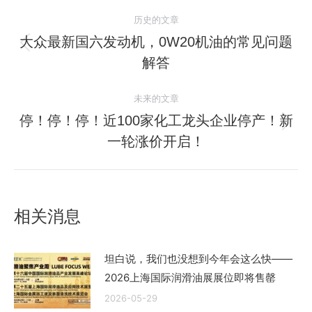
文
历史的文章
章
大众最新国六发动机，0W20机油的常见问题
历
解答
导
史
的
航
未来的文章
文
停！停！停！近100家化工龙头企业停产！新
章：
未
一轮涨价开启！
来
的
文
章：
相关消息
坦白说，我们也没想到今年会这么快——
2026上海国际润滑油展展位即将售罄
2026-05-29