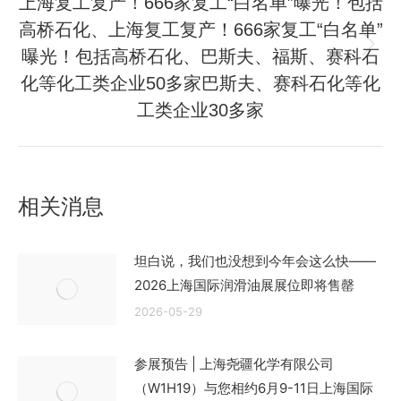
上海复工复产！666家复工“白名单”曝光！包括
章：
高桥石化、上海复工复产！666家复工“白名单”
曝光！包括高桥石化、巴斯夫、福斯、赛科石
未
来
化等化工类企业50多家巴斯夫、赛科石化等化
的
工类企业30多家
文
章：
相关消息
坦白说，我们也没想到今年会这么快——
2026上海国际润滑油展展位即将售罄
2026-05-29
参展预告 | 上海尧疆化学有限公司
（W1H19）与您相约6月9-11日上海国际