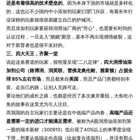
还是有着很高的技术壁垒的
。因为本身下游的市场就是多样化
的，这也让不少国内中小添加剂玩家们望门兴叹，有着长年行
业深耕的玩家就很容易建立自己的护城河。
而且添加剂玩家要获得润滑油厂商的“芳心”，也需要长时间的
认证过程，一旦走入“婚姻”殿堂，基本不再出现感情破裂，这
对于新晋者也是很不友好的。
三、四大天王，齐聚一堂
说起这条赛道的玩家，很明显呈现“二八定律”，
四大润滑油添
加剂公司（路博润、润英联、雪佛龙奥伦耐、雅富顿）占据全
球 85%左右市场
，而且都来自
美国
，而且产品门类都特别丰
富。走自己的路，让别人无路可走。
要论他们的成长之路，也都是经历了多次兼并重组，大鱼吃小
鱼的故事在这里尤为引人注目。
而我国的自主玩家们主要还是在中低端产品内卷，
高端产品还
是需要一定的进口才能满足需求
。被称为A股润滑油添加剂第
一股的瑞丰新材（300910）也出现了40%以上的单季度业绩
下滑，想要从低端走向高端（比如复合添加剂），并没有那么